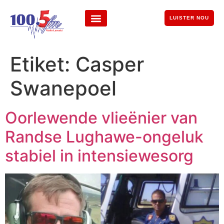
LUISTER NOU
Etiket:
Casper
Swanepoel
Oorlewende vlieënier van
Randse Lughawe-ongeluk
stabiel in intensiewesorg