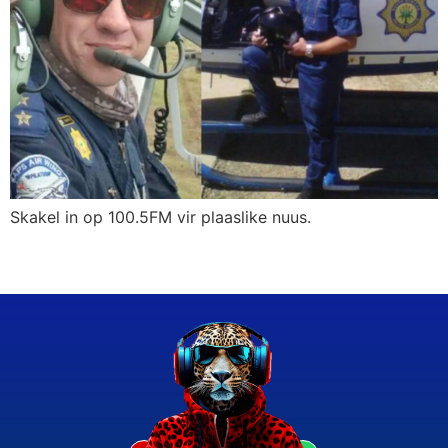
Skakel in op 100.5FM vir plaaslike nuus.