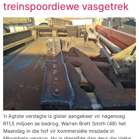
treinspoordiewe vasgetrek
‘n Agtste verdagte is gister aangekeer vir nagenoeg
R11,5 miljoen se bedrog. Warren Brett Smith (48) het
Maandag in die hof vir kommersiële misdade in
Mbombela verskyn. Hy is dieselfde dag deur die Valke