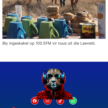
Bly ingeskakel op 100.5FM vir nuus uit die Laeveld.