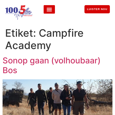
LUISTER NOU
Etiket:
Campfire
Academy
Sonop gaan (volhoubaar)
Bos