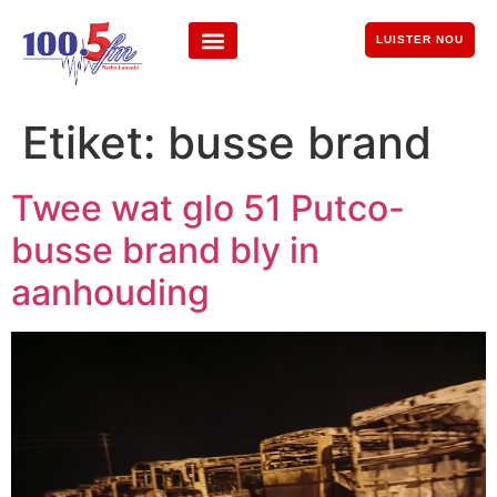
LUISTER NOU
Etiket:
busse brand
Twee wat glo 51 Putco-
busse brand bly in
aanhouding