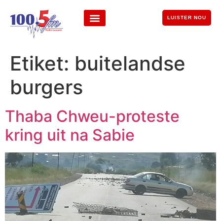
LUISTER NOU
Etiket:
buitelandse
burgers
Thaba Chweu-proteste
kring uit na Sabie