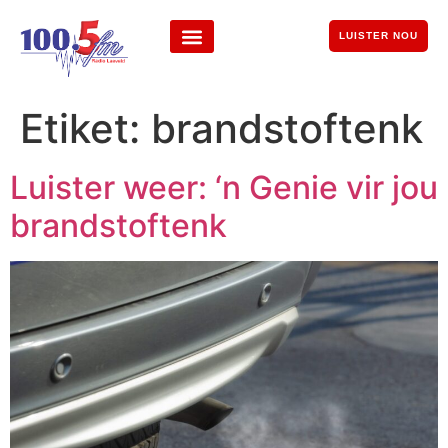
LUISTER NOU
Etiket:
brandstoftenk
Luister weer: ‘n Genie vir jou
brandstoftenk