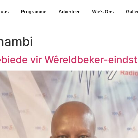
Nuus
Programme
Adverteer
Wie’s Ons
Galle
nambi
biede vir Wêreldbeker-eindst