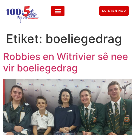
LUISTER NOU
Etiket:
boeliegedrag
Robbies en Witrivier sê nee
vir boeliegedrag