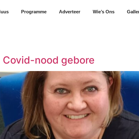
Nuus
Programme
Adverteer
Wie’s Ons
Galle
it Covid-nood gebore