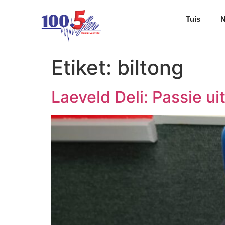
Tuis
Etiket:
biltong
Laeveld Deli: Passie u