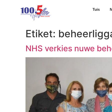
Tuis
Etiket:
beheerlig
NHS verkies nuwe beh