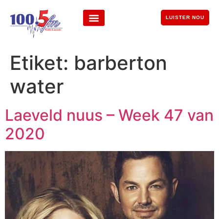
LUISTER NOU
Etiket:
barberton
water
Laeveld nuus – Week 47 van
2020