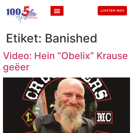
LUISTER NOU
Etiket:
Banished
Video: Hein “Obelix” Krause
geëer