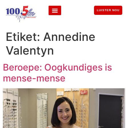
LUISTER NOU
Etiket:
Annedine
Valentyn
Beroepe: Oogkundiges is
mense-mense