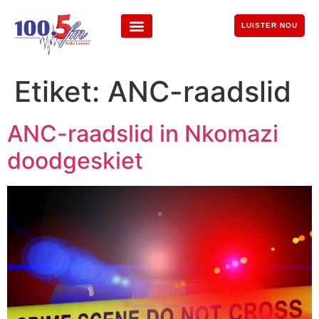
LUISTER NOU
Etiket:
ANC-raadslid
ANC-raadslid in Nkomazi
doodgeskiet