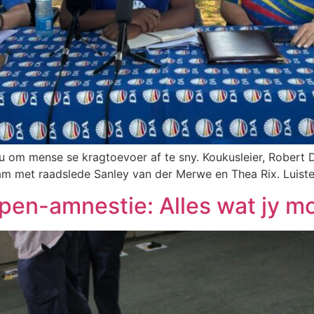
 om mense se kragtoevoer af te sny. Koukusleier, Robert D
m met raadslede Sanley van der Merwe en Thea Rix. Luister
apen-amnestie: Alles wat jy m