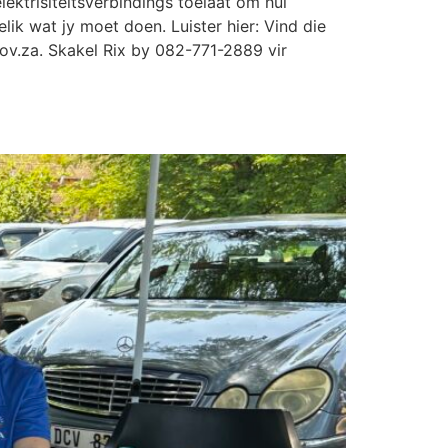
ktrisiteitsverbindings toelaat om hul
k wat jy moet doen. Luister hier: Vind die
ov.za
. Skakel Rix by 082-771-2889 vir