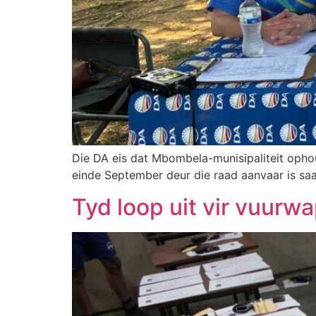
Die DA eis dat Mbombela-munisipaliteit ophou
einde September deur die raad aanvaar is saa
Tyd loop uit vir vuurw