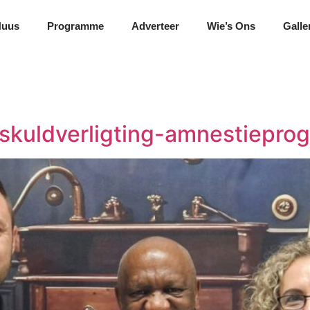
Nuus
Programme
Adverteer
Wie’s Ons
Galle
skuldverligting-amnestiepro