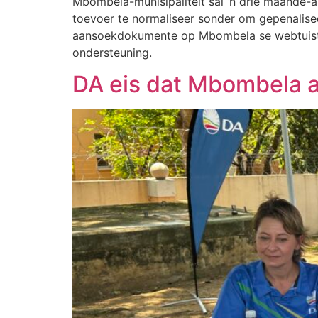
Mbombela-munisipaliteit sal ‘n drie maande-a
toevoer te normaliseer sonder om gepenalisee
aansoekdokumente op Mbombela se webtuiste
ondersteuning.
DA eis dat Mbombela a