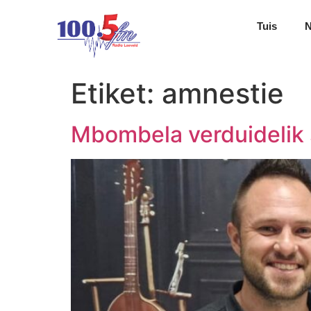
Tuis
Etiket:
amnestie
Mbombela verduidelik 