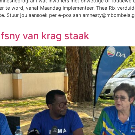
mnestieprogram wat inwoners met onwettige of foutiewe ele
r te word, vanaf Maandag implementeer. Thea Rix verduideli
. Stuur jou aansoek per e-pos aan
amnesty@mbombela.g
fsny van krag staak