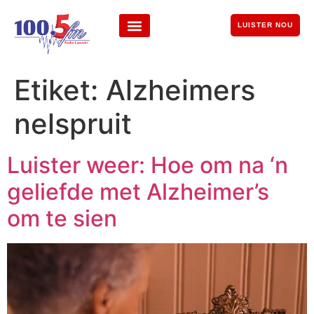
LUISTER NOU
Etiket:
Alzheimers
nelspruit
Luister weer: Hoe om na ‘n
geliefde met Alzheimer’s
om te sien