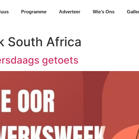
Nuus
Programme
Adverteer
Wie’s Ons
Galle
 South Africa
rsdaags getoets