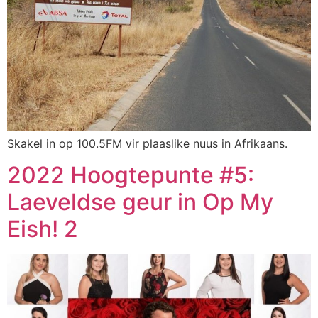
Skakel in op 100.5FM vir plaaslike nuus in Afrikaans.
2022 Hoogtepunte #5:
Laeveldse geur in Op My
Eish! 2