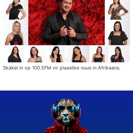
Skakel in op 100.5FM vir plaaslike nuus in Afrikaans.