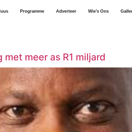
Nuus
Programme
Adverteer
Wie’s Ons
Galle
g met meer as R1 miljard