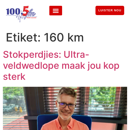
LUISTER NOU
Etiket:
160 km
Stokperdjies: Ultra-
veldwedlope maak jou kop
sterk