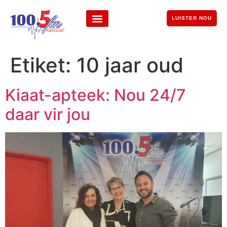
LUISTER NOU
Etiket:
10 jaar oud
Kiaat-apteek: Nou 24/7
daar vir jou